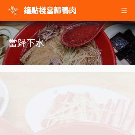
跳
鐘點棧當歸鴨肉
至
主
要
內
當歸下水
容