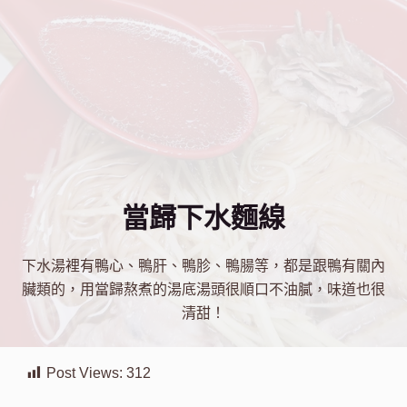
當歸下水麵線
下水湯裡有鴨心、鴨肝、鴨胗、鴨腸等，都是跟鴨有關內
臟類的，用當歸熬煮的湯底湯頭很順口不油膩，味道也很
清甜！
Post Views:
312